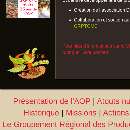
Et dans le développement de proj
Création de l’association D
Collaboration et soutien au 
GRPTCMC
Pour plus d'informations sur l
rubrique "Groupement"
Présentation de l'AOP
|
Atouts nu
Historique
|
Missions
|
Actions
Le Groupement Régional des Produc