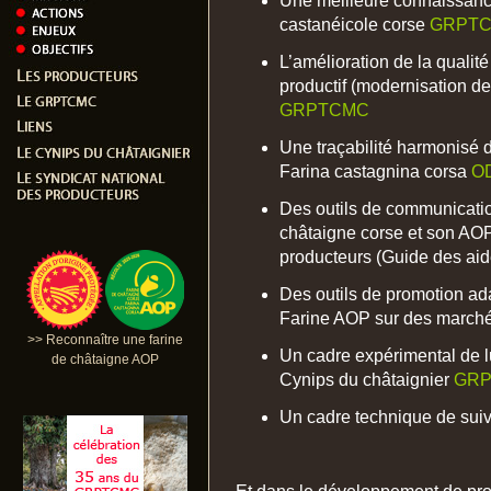
Une meilleure connaissance
castanéicole corse
GRPT
L’amélioration de la qualit
productif (modernisation de
GRPTCMC
Une traçabilité harmonisé 
Farina castagnina corsa
O
Des outils de communication
châtaigne corse et son AOP
producteurs (Guide des aide
Des outils de promotion ad
Farine AOP sur des march
>> Reconnaître une farine
Un cadre expérimental de lu
de châtaigne AOP
Cynips du châtaignier
GR
Un cadre technique de suivi